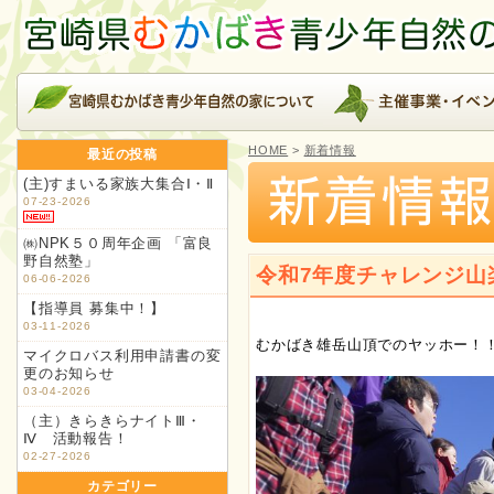
HOME
>
新着情報
最近の投稿
(主)すまいる家族大集合Ⅰ・Ⅱ
07-23-2026
㈱NPK５０周年企画 「富良
野自然塾」
令和7年度チャレンジ山
06-06-2026
【指導員 募集中！】
03-11-2026
むかばき雄岳山頂でのヤッホー！
マイクロバス利用申請書の変
更のお知らせ
03-04-2026
（主）きらきらナイトⅢ・
Ⅳ 活動報告！
02-27-2026
カテゴリー