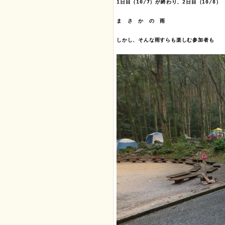
1日目（10/7）が終わり、2日目（10/8）

ま　さ　か　の　雨

しかし、そんな雨すらも楽しむ参加者も
