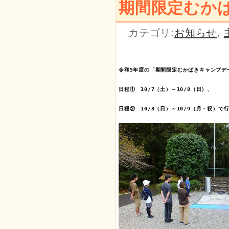
期間限定むか
カテゴリ:
お知らせ
,
令和5年度の「期間限定むかばきキャンプデー
日程①　10/7（土）～10/8（日）、

日程②　10/8（日）～10/9（月・祝）で行