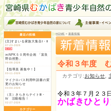
HOME
>
新着情報
最近の投稿
(主)すまいる家族大集合Ⅰ・Ⅱ
07-23-2026
㈱NPK５０周年企画 「富良
野自然塾」
令和３年度 
06-06-2026
【指導員 募集中！】
03-11-2026
カテゴリ:
お知らせ
,
マイクロバス利用申請書の変
更のお知らせ
03-04-2026
令和３年７月２３
（主）きらきらナイトⅢ・
Ⅳ 活動報告！
かばきひとり
02-27-2026
カテゴリー