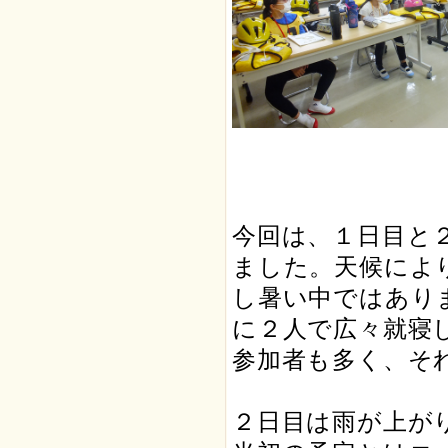
今回は、１日目と
ました。天候によ
し暑い中ではあり
に２人で広々就寝
参加者も多く、そ
２日目は雨が上が