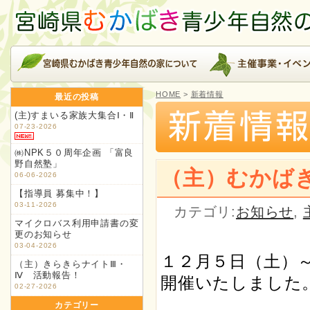
HOME
>
新着情報
最近の投稿
(主)すまいる家族大集合Ⅰ・Ⅱ
07-23-2026
㈱NPK５０周年企画 「富良
野自然塾」
（主）むかば
06-06-2026
【指導員 募集中！】
03-11-2026
カテゴリ:
お知らせ
,
マイクロバス利用申請書の変
更のお知らせ
03-04-2026
１２月５日（土）
（主）きらきらナイトⅢ・
Ⅳ 活動報告！
開催いたしました
02-27-2026
カテゴリー