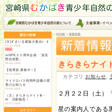
HOME
>
新着情報
最近の投稿
(主)すまいる家族大集合Ⅰ・Ⅱ
07-23-2026
㈱NPK５０周年企画 「富良
野自然塾」
きらきらナイト
06-06-2026
【指導員 募集中！】
03-11-2026
カテゴリ:
お知らせ
,
マイクロバス利用申請書の変
更のお知らせ
03-04-2026
２月２２日（土）
（主）きらきらナイトⅢ・
Ⅳ 活動報告！
02-27-2026
星の案内人である
カテゴリー