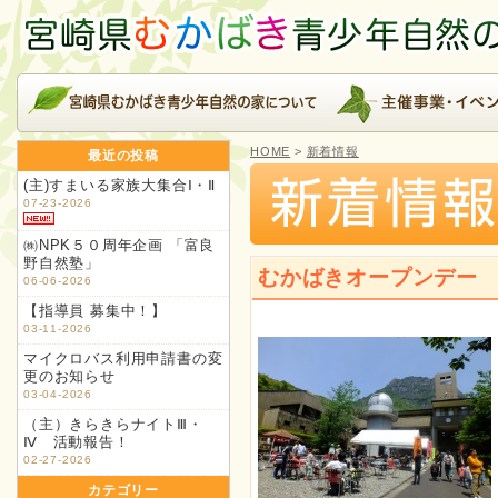
HOME
>
新着情報
最近の投稿
(主)すまいる家族大集合Ⅰ・Ⅱ
07-23-2026
㈱NPK５０周年企画 「富良
野自然塾」
むかばきオープンデー
06-06-2026
【指導員 募集中！】
03-11-2026
マイクロバス利用申請書の変
更のお知らせ
03-04-2026
（主）きらきらナイトⅢ・
Ⅳ 活動報告！
02-27-2026
カテゴリー