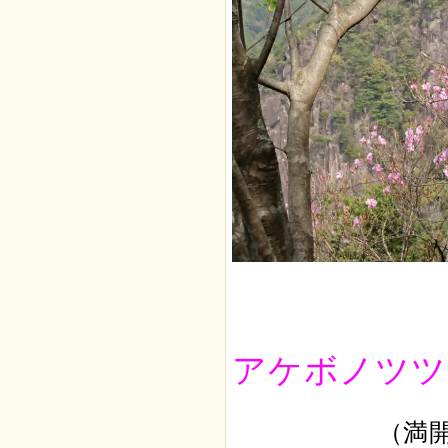
アケボノツツ
（満