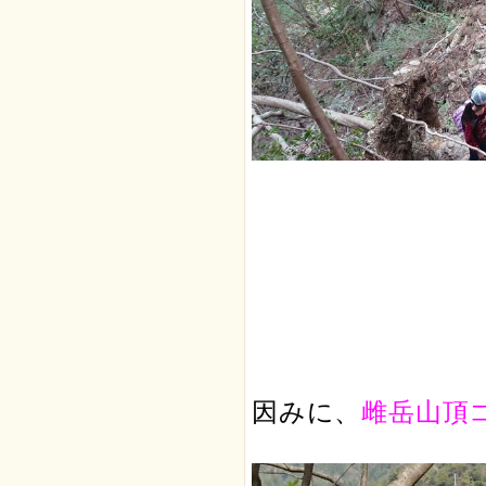
因みに、
雌岳山頂