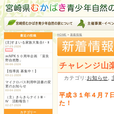
HOME
>
新着情報
最近の投稿
(主)すまいる家族大集合Ⅰ・Ⅱ
07-23-2026
㈱NPK５０周年企画 「富良
野自然塾」
チャレンジ山楽
06-06-2026
【指導員 募集中！】
03-11-2026
カテゴリ:
お知らせ
,
マイクロバス利用申請書の変
更のお知らせ
03-04-2026
平成３１年４月７
（主）きらきらナイトⅢ・
Ⅳ 活動報告！
た！
02-27-2026
カテゴリー