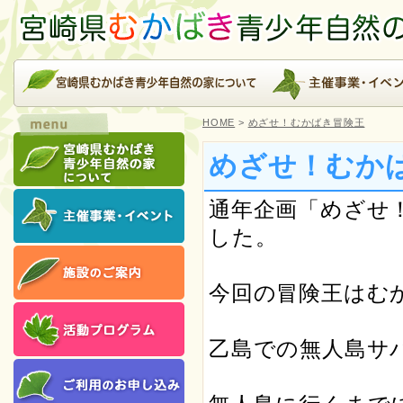
HOME
>
めざせ！むかばき冒険王
めざせ！むか
通年企画「めざせ
した。
今回の冒険王はむ
乙島での無人島サ