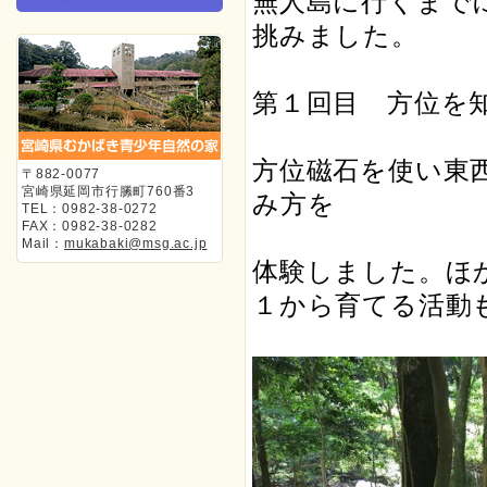
無人島に行くまで
挑みました。
第１回目 方位を
方位磁石を使い東
〒882-0077
宮崎県延岡市行縢町760番3
み方を
TEL：0982-38-0272
FAX：0982-38-0282
Mail：
mukabaki@msg.ac.jp
体験しました。ほ
１から育てる活動